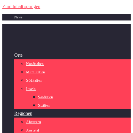
Zum Inhalt springen
News
Orte
Norditalien
Mittelitalien
Süditalien
Inseln
Sardinien
Sizilien
Regionen
Abruzzen
Aostatal