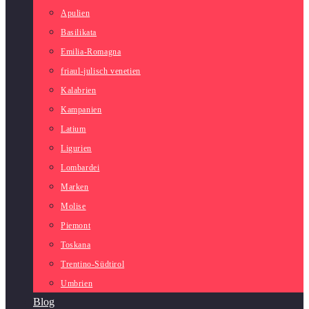
Apulien
Basilikata
Emilia-Romagna
friaul-julisch venetien
Kalabrien
Kampanien
Latium
Ligurien
Lombardei
Marken
Molise
Piemont
Toskana
Trentino-Südtirol
Umbrien
Blog