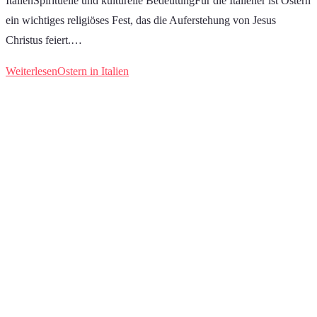
ItalienSpirituelle und kulturelle BedeutungFür die Italiener ist Ostern
ein wichtiges religiöses Fest, das die Auferstehung von Jesus
Christus feiert.…
Weiterlesen
Ostern in Italien