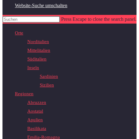
Website-Suche umschalten
Press Escape to close the search panel.
Orte
Norditalien
Mittelitalien
Süditalien
Inseln
Sardinien
Sizilien
Regionen
Abruzzen
Aostatal
Apulien
Basilikata
Emilia-Romagna