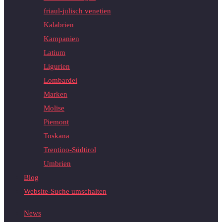
friaul-julisch venetien
Kalabrien
Kampanien
Latium
Ligurien
Lombardei
Marken
Molise
Piemont
Toskana
Trentino-Südtirol
Umbrien
Blog
Website-Suche umschalten
News