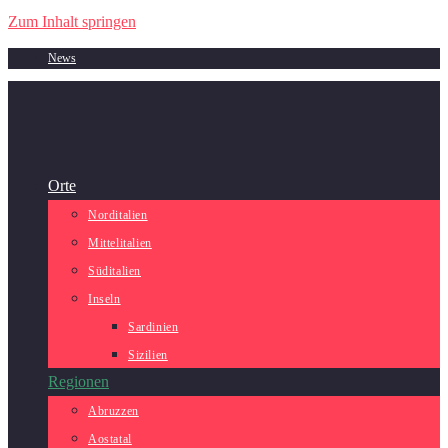
Zum Inhalt springen
News
Orte
Norditalien
Mittelitalien
Süditalien
Inseln
Sardinien
Sizilien
Regionen
Abruzzen
Aostatal