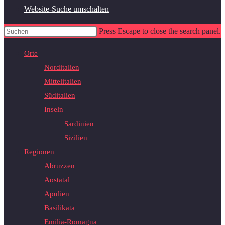
Website-Suche umschalten
Press Escape to close the search panel.
Orte
Norditalien
Mittelitalien
Süditalien
Inseln
Sardinien
Sizilien
Regionen
Abruzzen
Aostatal
Apulien
Basilikata
Emilia-Romagna