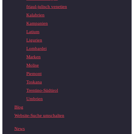
friaul-julisch venetien
Kalabrien
Kampanien
Latium
Ligurien
Lombardei
Marken
Molise
Piemont
Toskana
Trentino-Südtirol
Umbrien
Blog
Website-Suche umschalten
News