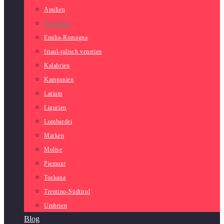
Apulien
Basilikata
Emilia-Romagna
friaul-julisch venetien
Kalabrien
Kampanien
Latium
Ligurien
Lombardei
Marken
Molise
Piemont
Toskana
Trentino-Südtirol
Umbrien
Blog