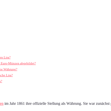
en Lira?
en Euro-Münzen abgebildet?
sche Währung?
sche Lira?
a?
ien
im Jahr 1861 ihre offizielle Stellung als Währung. Sie war zunächst