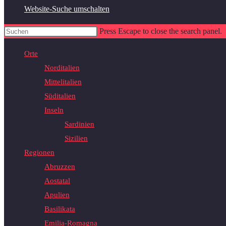
Website-Suche umschalten
Press Escape to close the search panel.
Orte
Norditalien
Mittelitalien
Süditalien
Inseln
Sardinien
Sizilien
Regionen
Abruzzen
Aostatal
Apulien
Basilikata
Emilia-Romagna