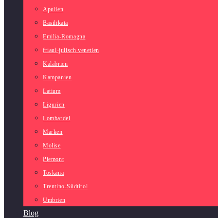
Apulien
Basilikata
Emilia-Romagna
friaul-julisch venetien
Kalabrien
Kampanien
Latium
Ligurien
Lombardei
Marken
Molise
Piemont
Toskana
Trentino-Südtirol
Umbrien
Blog