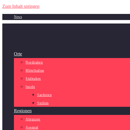
Zum Inhalt springen
News
Orte
Norditalien
Mittelitalien
Süditalien
Inseln
Sardinien
Sizilien
Regionen
Abruzzen
Aostatal