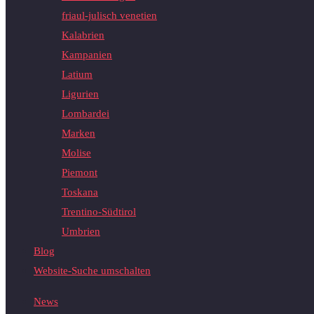
friaul-julisch venetien
Kalabrien
Kampanien
Latium
Ligurien
Lombardei
Marken
Molise
Piemont
Toskana
Trentino-Südtirol
Umbrien
Blog
Website-Suche umschalten
News