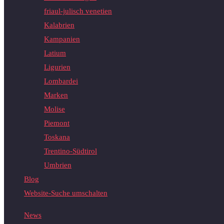
friaul-julisch venetien
Kalabrien
Kampanien
Latium
Ligurien
Lombardei
Marken
Molise
Piemont
Toskana
Trentino-Südtirol
Umbrien
Blog
Website-Suche umschalten
News