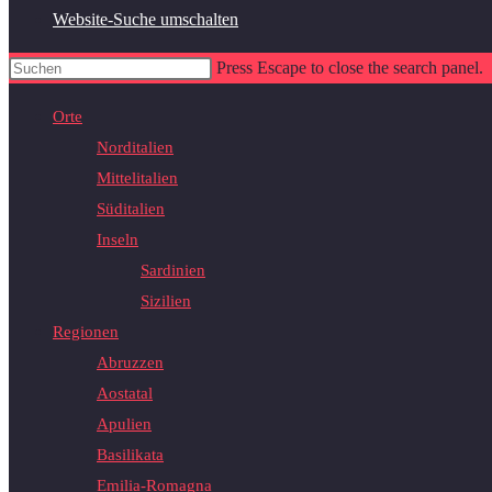
Website-Suche umschalten
Press Escape to close the search panel.
Orte
Norditalien
Mittelitalien
Süditalien
Inseln
Sardinien
Sizilien
Regionen
Abruzzen
Aostatal
Apulien
Basilikata
Emilia-Romagna