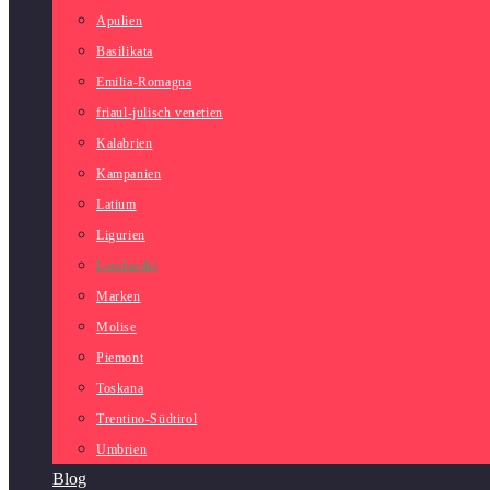
Apulien
Basilikata
Emilia-Romagna
friaul-julisch venetien
Kalabrien
Kampanien
Latium
Ligurien
Lombardei
Marken
Molise
Piemont
Toskana
Trentino-Südtirol
Umbrien
Blog