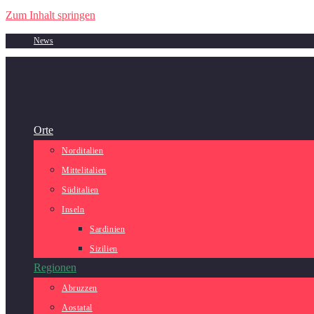
Zum Inhalt springen
News
Orte
Norditalien
Mittelitalien
Süditalien
Inseln
Sardinien
Sizilien
Regionen
Abruzzen
Aostatal