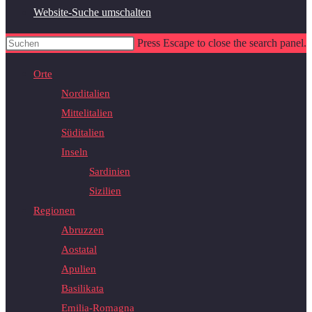
Website-Suche umschalten
Press Escape to close the search panel.
Orte
Norditalien
Mittelitalien
Süditalien
Inseln
Sardinien
Sizilien
Regionen
Abruzzen
Aostatal
Apulien
Basilikata
Emilia-Romagna