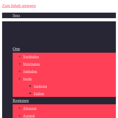
Zum Inhalt springen
News
Orte
Norditalien
Mittelitalien
Süditalien
Inseln
Sardinien
Sizilien
Regionen
Abruzzen
Aostatal