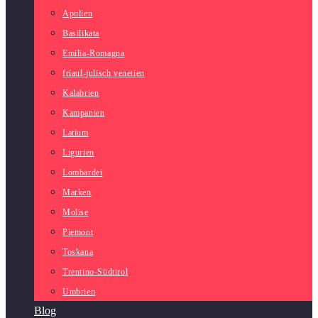
Apulien
Basilikata
Emilia-Romagna
friaul-julisch venetien
Kalabrien
Kampanien
Latium
Ligurien
Lombardei
Marken
Molise
Piemont
Toskana
Trentino-Südtirol
Umbrien
Blog