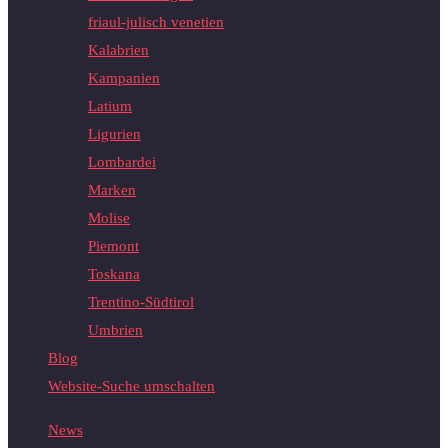
friaul-julisch venetien
Kalabrien
Kampanien
Latium
Ligurien
Lombardei
Marken
Molise
Piemont
Toskana
Trentino-Südtirol
Umbrien
Blog
Website-Suche umschalten
News