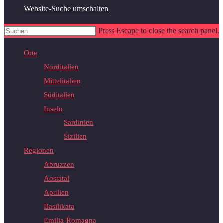
Website-Suche umschalten
Press Escape to close the search panel.
Orte
Norditalien
Mittelitalien
Süditalien
Inseln
Sardinien
Sizilien
Regionen
Abruzzen
Aostatal
Apulien
Basilikata
Emilia-Romagna