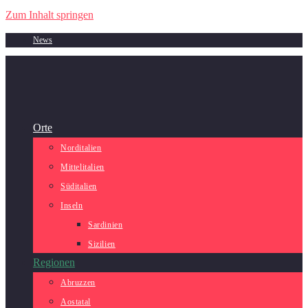
Zum Inhalt springen
News
Orte
Norditalien
Mittelitalien
Süditalien
Inseln
Sardinien
Sizilien
Regionen
Abruzzen
Aostatal