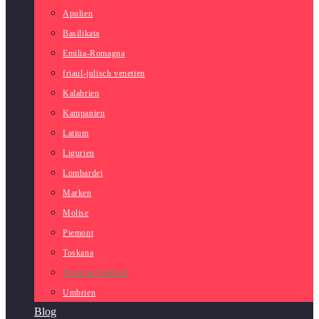
Apulien
Basilikata
Emilia-Romagna
friaul-julisch venetien
Kalabrien
Kampanien
Latium
Ligurien
Lombardei
Marken
Molise
Piemont
Toskana
Trentino-Südtirol
Umbrien
Blog