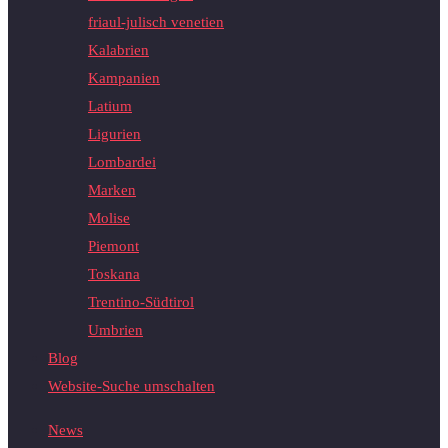
friaul-julisch venetien
Kalabrien
Kampanien
Latium
Ligurien
Lombardei
Marken
Molise
Piemont
Toskana
Trentino-Südtirol
Umbrien
Blog
Website-Suche umschalten
News