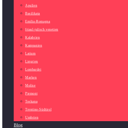
Apulien
Basilikata
Emilia-Romagna
friaul-julisch venetien
Kalabrien
Kampanien
Latium
Ligurien
Lombardei
Marken
Molise
Piemont
Toskana
Trentino-Südtirol
Umbrien
Blog