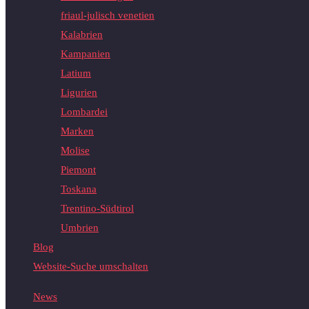
friaul-julisch venetien
Kalabrien
Kampanien
Latium
Ligurien
Lombardei
Marken
Molise
Piemont
Toskana
Trentino-Südtirol
Umbrien
Blog
Website-Suche umschalten
News