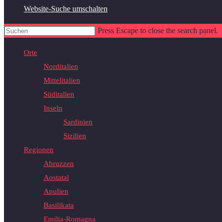
Website-Suche umschalten
Press Escape to close the search panel.
Orte
Norditalien
Mittelitalien
Süditalien
Inseln
Sardinien
Sizilien
Regionen
Abruzzen
Aostatal
Apulien
Basilikata
Emilia-Romagna