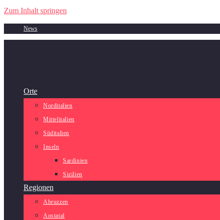
Zum Inhalt springen
News
Orte
Norditalien
Mittelitalien
Süditalien
Inseln
Sardinien
Sizilien
Regionen
Abruzzen
Aostatal