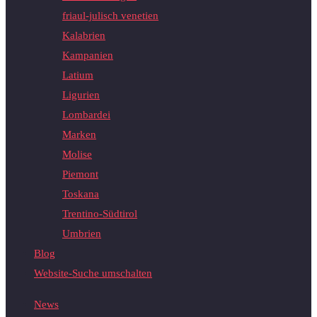
friaul-julisch venetien
Kalabrien
Kampanien
Latium
Ligurien
Lombardei
Marken
Molise
Piemont
Toskana
Trentino-Südtirol
Umbrien
Blog
Website-Suche umschalten
News