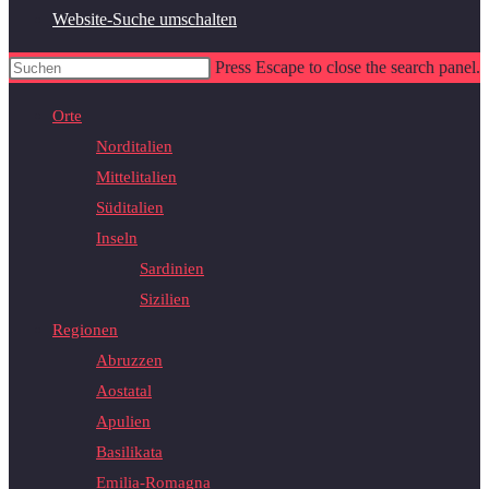
Website-Suche umschalten
Press Escape to close the search panel.
Orte
Norditalien
Mittelitalien
Süditalien
Inseln
Sardinien
Sizilien
Regionen
Abruzzen
Aostatal
Apulien
Basilikata
Emilia-Romagna