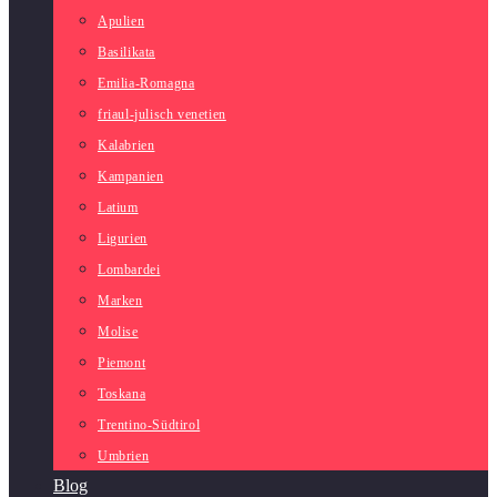
Apulien
Basilikata
Emilia-Romagna
friaul-julisch venetien
Kalabrien
Kampanien
Latium
Ligurien
Lombardei
Marken
Molise
Piemont
Toskana
Trentino-Südtirol
Umbrien
Blog