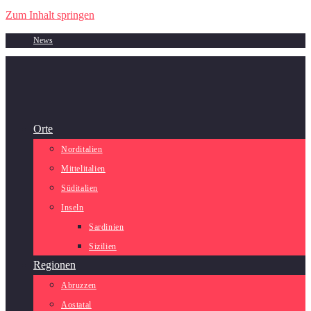
Zum Inhalt springen
News
Orte
Norditalien
Mittelitalien
Süditalien
Inseln
Sardinien
Sizilien
Regionen
Abruzzen
Aostatal