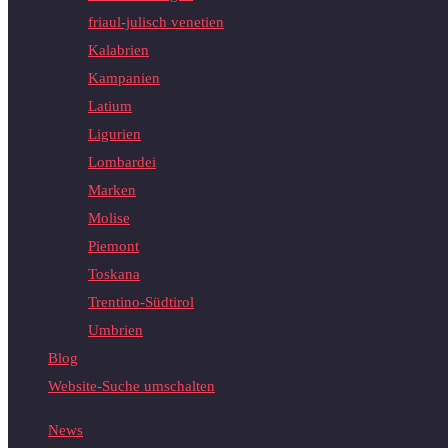
friaul-julisch venetien
Kalabrien
Kampanien
Latium
Ligurien
Lombardei
Marken
Molise
Piemont
Toskana
Trentino-Südtirol
Umbrien
Blog
Website-Suche umschalten
News