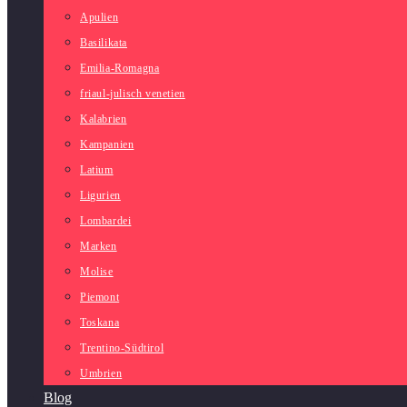
Apulien
Basilikata
Emilia-Romagna
friaul-julisch venetien
Kalabrien
Kampanien
Latium
Ligurien
Lombardei
Marken
Molise
Piemont
Toskana
Trentino-Südtirol
Umbrien
Blog