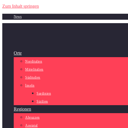
Zum Inhalt springen
News
Orte
Norditalien
Mittelitalien
Süditalien
Inseln
Sardinien
Sizilien
Regionen
Abruzzen
Aostatal