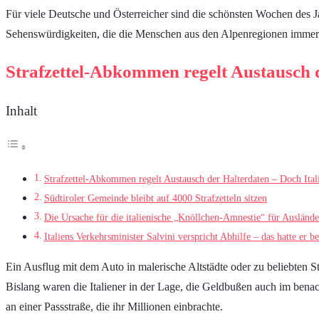
Für viele Deutsche und Österreicher sind die schönsten Wochen des Jah
Sehenswürdigkeiten, die die Menschen aus den Alpenregionen immer w
Strafzettel-Abkommen regelt Austausch de
Inhalt
Strafzettel-Abkommen regelt Austausch der Halterdaten – Doch Itali
Südtiroler Gemeinde bleibt auf 4000 Strafzetteln sitzen
Die Ursache für die italienische „Knöllchen-Amnestie“ für Ausländer
Italiens Verkehrsminister Salvini verspricht Abhilfe – das hatte er be
Ein Ausflug mit dem Auto in malerische Altstädte oder zu beliebten 
Bislang waren die Italiener in der Lage, die Geldbußen auch im bena
an einer Passstraße, die ihr Millionen einbrachte.