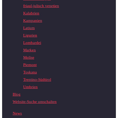
friaul-julisch venetien
Kalabrien
Kampanien
Latium
Ligurien
Lombardei
Marken
Molise
Piemont
Toskana
Trentino-Südtirol
Umbrien
Blog
Website-Suche umschalten
News