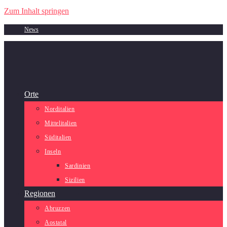
Zum Inhalt springen
News
Orte
Norditalien
Mittelitalien
Süditalien
Inseln
Sardinien
Sizilien
Regionen
Abruzzen
Aostatal