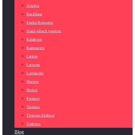
Apulien
Basilikata
Emilia-Romagna
friaul-julisch venetien
Kalabrien
Kampanien
Latium
Ligurien
Lombardei
Marken
Molise
Piemont
Toskana
Trentino-Südtirol
Umbrien
Blog