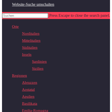
Website-Suche umschalten
Press Escape to close the search panel.
Orte
Norditalien
Mittelitalien
Süditalien
Inseln
Sardinien
Sizilien
Regionen
Abruzzen
Aostatal
Apulien
Basilikata
Emilia-Romagna